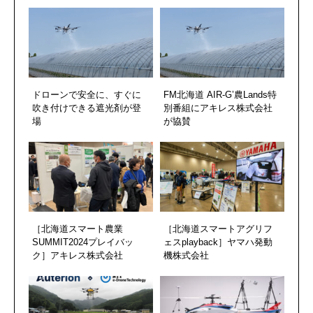
ドローンで安全に、すぐに
FM北海道 AIR-G’農Lands特
吹き付けできる遮光剤が登
別番組にアキレス株式会社
場
が協賛
［北海道スマート農業
［北海道スマートアグリフ
SUMMIT2024プレイバッ
ェスplayback］ヤマハ発動
ク］アキレス株式会社
機株式会社