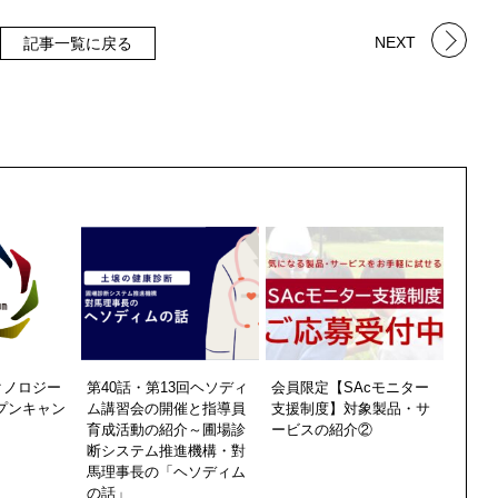
NEXT
記事一覧に戻る
クノロジー
第40話・第13回ヘソディ
会員限定【SAcモニター
プンキャン
ム講習会の開催と指導員
支援制度】対象製品・サ
育成活動の紹介～圃場診
ービスの紹介②
断システム推進機構・對
馬理事長の「ヘソディム
の話」