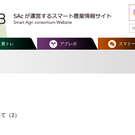
農トレ
アグレポ
スマト
て（2）