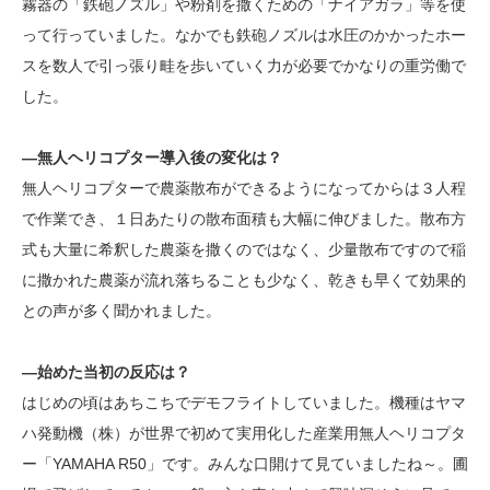
霧器の「鉄砲ノズル」や粉剤を撒くための「ナイアガラ」等を使
って行っていました。なかでも鉄砲ノズルは水圧のかかったホー
スを数人で引っ張り畦を歩いていく力が必要でかなりの重労働で
した。
―無人ヘリコプター導入後の変化は？
無人ヘリコプターで農薬散布ができるようになってからは３人程
で作業でき、１日あたりの散布面積も大幅に伸びました。散布方
式も大量に希釈した農薬を撒くのではなく、少量散布ですので稲
に撒かれた農薬が流れ落ちることも少なく、乾きも早くて効果的
との声が多く聞かれました。
―始めた当初の反応は？
はじめの頃はあちこちでデモフライトしていました。機種はヤマ
ハ発動機（株）が世界で初めて実用化した産業用無人ヘリコプタ
ー「YAMAHA R50」です。みんな口開けて見ていましたね～。圃