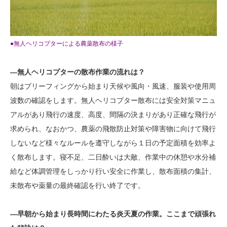
●無人ヘリコプターによる農薬散布の様子
―無人ヘリコプターの散布作業の流れは？
朝はブリーフィングから始まり天候や風向・風速、服装や使用周
波数の確認をします。無人ヘリコプター散布には安全対策マニュ
アルがあり飛行の速度、高度、間隔の決まりがあり正確な飛行が
求められ、なおかつ、農薬の飛散防止対策や障害物に向けて飛行
しないなど様々なルールを遵守しながら１日の予定面積を効率よ
く散布します。寝不足、二日酔いは大敵、作業中の休憩や水分補
給など体調管理をしっかり行い安全に作業し、散布面積の集計、
未散布や薬量の最終確認を行い終了です。
―早朝から始まり長時間にわたる炎天夏の作業。ここまで頑張れ