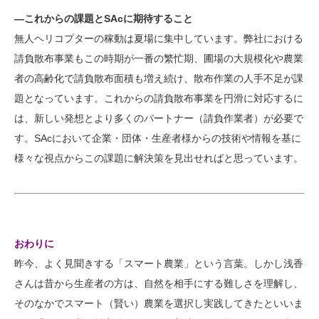
―これからの課題とSAcに期待すること
無人ヘリコプターの稼動は夏場に集中しています。弊社における
請負散布事業もこの時期が一番の繁忙期、圃場の大規模化や農業
者の高齢化で請負散布面積も増え続け、散布作業の人手不足が課
題となっています。これからの請負散布事業を円滑に対応するに
は、新しい発想とより多くのパートナー（請負作業者）が必要で
す。SAcにおいて企業・団体・生産者様からの技術や情報を基に
様々な視点からこの課題に解決策を見出せればと思っています。
おわりに
昨今、よく見聞きする「スマート農業」という言葉。しかし浅香
さんは昔から生産者の方は、自然を相手にする難しさを理解し、
そのなかでスマート（賢い）農業を選択し実践してきたといいま