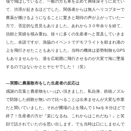
場で飛ばしていると、一般の方も車を止めて興味深そうに見てい
て、渋滞が起きるほどでした。関係者からは無人ヘリコプターで
農薬が撒けるようになることに驚きと期待の声が上がっていた一
方で、否定的な意見もありました。あれから３０年余りを経て、
信頼と実績を積み重ね、徐々に多くの生産者へと普及していきま
した。余談ですが、漁協のイベントでデモフライトを頼まれ港の
上を飛行させたこともありました。当時の機体は姿勢制御もGPS
もありませんから、港を広範囲に飛行させるのが大変で海に墜落
するのではないかとヒヤヒヤでした！（笑）
―実際に農薬散布をした生産者の反応は
感謝の言葉と農産物をいっぱい頂きました。私自身、鉄砲ノズル
で防除した経験が無いので比べることは出来ませんが大変な作業
だと聞いていました。それが圃場の上を飛んで１haを８分ほどで
終了！生産者の方が『楽になるね、これからはこれだね！』と笑
顔で話されていたのを思い出します。でも当時は口にしませんで