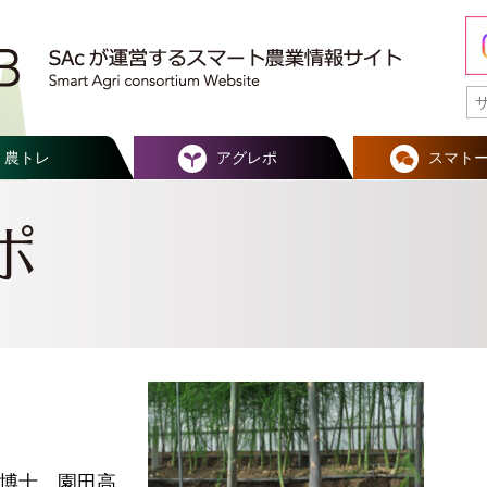
農トレ
アグレポ
スマト
農学博士 園田高