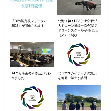
「DPA認定校フォーラム
北海道初！DPA(一般社団法
2023」が開催されます
人ドローン操縦士協会)認定
ドローンスクールが4月20日
（火）に開校
JAそらち南の研修会が行わ
北日本スカイテックの施設
れました
を地元中学生が訪問