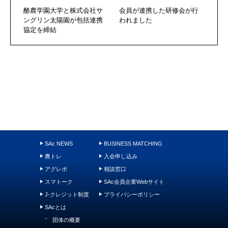
酪農学園大学と株式会社サ
会員が連携した研修会が行
ングリン太陽園が包括連携
われました
協定を締結
SAc NEWS
BUSINESS MATCHING
農トレ
入会申し込み
アグレポ
相談窓口
スマトーク
SAc会員企業Webサイト
J-クレジット制度
プライバシーポリシー
SAcとは
団体の概要