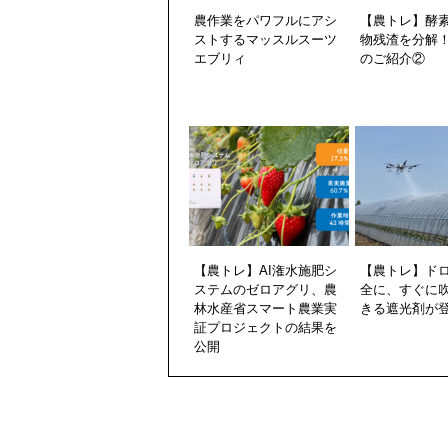
農作業をパワフルにアシ
【農トレ】酵
ストするマッスルスーツ
物残渣を分解
エブリィ
のご紹介②
【農トレ】AI潅水施肥シ
【農トレ】ド
ステムのゼロアグリ、農
全に、すぐに
林水産省スマート農業実
きる遮光剤が
証プロジェクトの結果を
公開