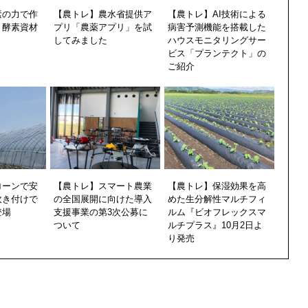
素の力で作
【農トレ】農水省提供ア
【農トレ】AI技術による
！酵素資材
プリ「農薬アプリ」を試
病害予測機能を搭載した
してみました
ハウスモニタリングサー
ビス「プランテクト」の
ご紹介
ローンで安
【農トレ】スマート農業
【農トレ】保湿効果を高
吹き付けで
の全国展開に向けた導入
めた生分解性マルチフィ
登場
支援事業の第3次公募に
ルム『ビオフレックスマ
ついて
ルチプラス』10月2日よ
り発売