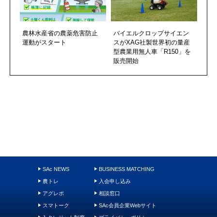
農林水産省の農薬危害防止
バイエルクロップサイエン
運動がスタート
スがXAG社製世界初の量産
型農業用無人車「R150」を
販売開始
SAc NEWS
BUSINESS MATCHING
農トレ
入会申し込み
アグレポ
相談窓口
スマトーク
SAc会員企業Webサイト