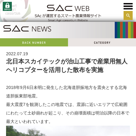
サイ
ト内
検索
2022.07.19
北日本スカイテックが治山工事で産業用無人
ヘリコプターを活用した散布を実施
2018年9月6日未明に発生した北海道胆振地方を震央とする北海
道胆振東部地震。
最大震度7を観測したこの地震では、震源に近いエリアで広範囲
にわたって土砂崩れが起こり、その崩壊面積は明治以降の日本で
最大といわれています。