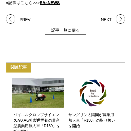
●記事はこちら>>>
SAcNEWS
PREV
NEXT
記事一覧に戻る
関連記事
バイエルクロップサイエン
サングリン太陽園が農業用
スがXAG社製世界初の量産
無人車「R150」の取り扱い
型農業用無人車「R150」を
を開始