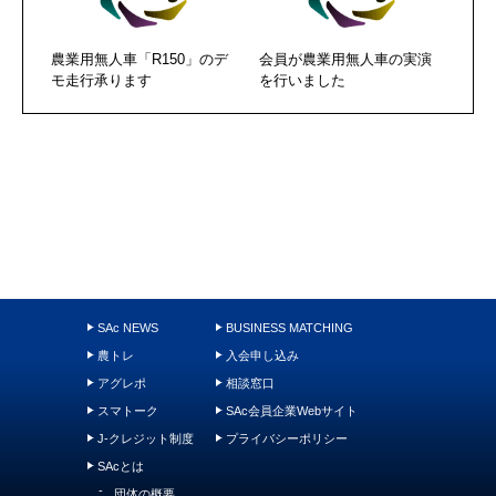
農業用無人車「R150」のデ
会員が農業用無人車の実演
モ走行承ります
を行いました
SAc NEWS
BUSINESS MATCHING
農トレ
入会申し込み
アグレポ
相談窓口
スマトーク
SAc会員企業Webサイト
J-クレジット制度
プライバシーポリシー
SAcとは
団体の概要