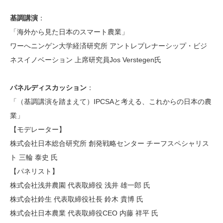
基調講演
：
「海外から見た日本のスマート農業」
ワーへニンゲン大学経済研究所 アントレプレナーシップ・ビジ
ネスイノベーション 上席研究員
Jos Verstegen氏
パネルディスカッション
：
「
（基調講演を踏まえて）
IPCSA
と考える、これからの日本の農
業
」
【モデレーター】
株式会社日本総合研究所 創発戦略センター チーフスペシャリス
ト 三輪 泰史 氏
【パネリスト】
株式会社浅井農園 代表取締役 浅井 雄一郎 氏
株式会社鈴生 代表取締役社長 鈴木 貴博 氏
株式会社日本農業 代表取締役CEO 内藤 祥平 氏