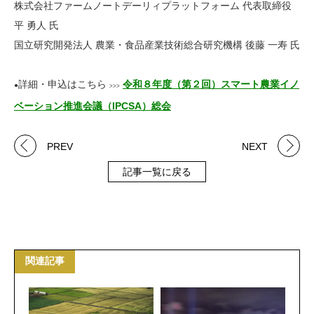
株式会社ファームノートデーリィプラットフォーム 代表取締役
平 勇人 氏
国立研究
開発法人 農業・食品産業技術総合研究機構 後藤 一寿 氏
詳細・申込はこちら
令和８年度（第２回）スマート農業イノ
●
>>>
ベーション推進会議（IPCSA）総会
PREV
NEXT
記事一覧に戻る
関連記事