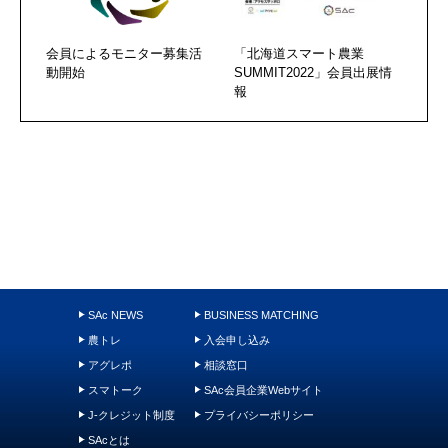
会員によるモニター募集活
「北海道スマート農業
動開始
SUMMIT2022」会員出展情
報
SAc NEWS
BUSINESS MATCHING
農トレ
入会申し込み
アグレポ
相談窓口
スマトーク
SAc会員企業Webサイト
J-クレジット制度
プライバシーポリシー
SAcとは