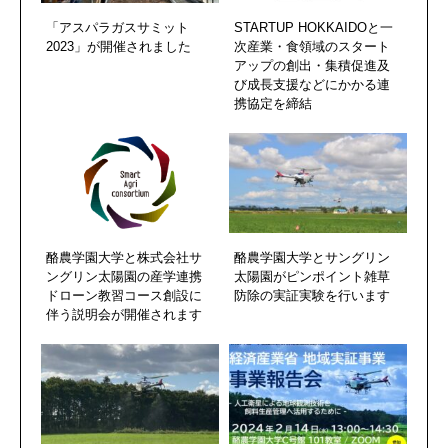
「アスパラガスサミット
STARTUP HOKKAIDOと一
2023」が開催されました
次産業・食領域のスタート
アップの創出・集積促進及
び成長支援などにかかる連
携協定を締結
酪農学園大学と株式会社サ
酪農学園大学とサングリン
ングリン太陽園の産学連携
太陽園がピンポイント雑草
ドローン教習コース創設に
防除の実証実験を行います
伴う説明会が開催されます