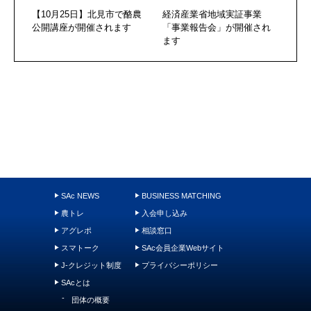
【10月25日】北見市で酪農
経済産業省地域実証事業
公開講座が開催されます
「事業報告会」が開催され
ます
SAc NEWS
BUSINESS MATCHING
農トレ
入会申し込み
アグレポ
相談窓口
スマトーク
SAc会員企業Webサイト
J-クレジット制度
プライバシーポリシー
SAcとは
団体の概要