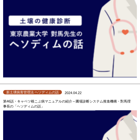
新土壌病害管理法 ヘソディムの話
2024.04.22
第46話・キャベツ根こぶ病マニュアルの紹介～圃場診断システム推進機構・對馬理
事長の「ヘソディムの話」