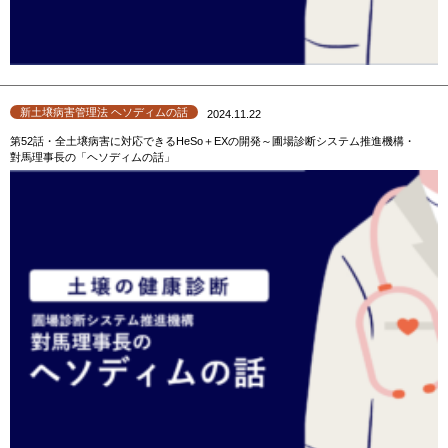
新土壌病害管理法 ヘソディムの話
2024.11.22
第52話・全土壌病害に対応できるHeSo＋EXの開発～圃場診断システム推進機構・
對馬理事長の「ヘソディムの話」