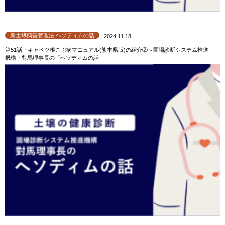
新土壌病害管理法 ヘソディムの話
2024.11.18
第51話・キャベツ根こぶ病マニュアル(熊本県版)の紹介②～圃場診断システム推進
機構・對馬理事長の「ヘソディムの話」