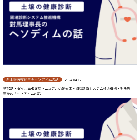
新土壌病害管理法 ヘソディムの話
2024.04.17
第45話・ダイズ黒根腐病マニュアルの紹介②～圃場診断システム推進機構・對馬理
事長の「ヘソディムの話」