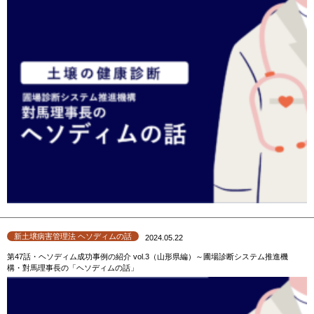
新土壌病害管理法 ヘソディムの話
2024.05.22
第47話・ヘソディム成功事例の紹介 vol.3（山形県編）～圃場診断システム推進機
構・對馬理事長の「ヘソディムの話」