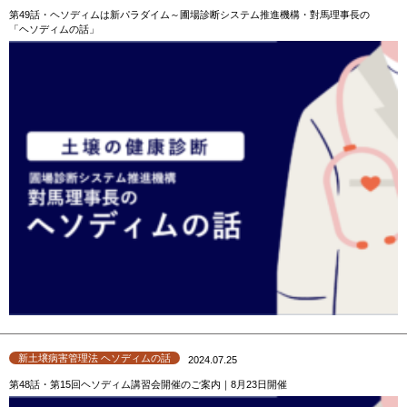
第49話・ヘソディムは新パラダイム～圃場診断システム推進機構・對馬理事長の
「ヘソディムの話」
新土壌病害管理法 ヘソディムの話
2024.07.25
第48話・第15回ヘソディム講習会開催のご案内｜8月23日開催