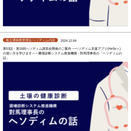
新土壌病害管理法 ヘソディムの話
2024.12.04
第53話・第16回ヘソディム講習会開催のご案内 ―ヘソディム支援アプリ(HeSo＋)
の使い方を学びます―～圃場診断システム推進機構・對馬理事長の「ヘソディムの
話」