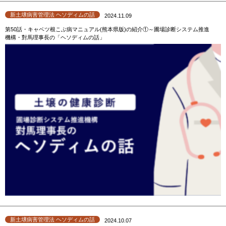
新土壌病害管理法 ヘソディムの話
2024.11.09
第50話・キャベツ根こぶ病マニュアル(熊本県版)の紹介①～圃場診断システム推進
機構・對馬理事長の「ヘソディムの話」
新土壌病害管理法 ヘソディムの話
2024.10.07