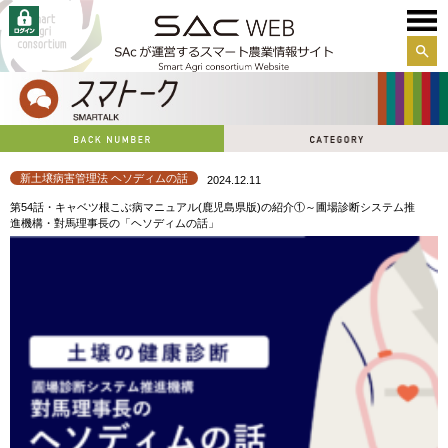
サイ
ト内
検索
新土壌病害管理法 ヘソディムの話
2024.12.11
第54話・キャベツ根こぶ病マニュアル(鹿児島県版)の紹介①～圃場診断システム推
進機構・對馬理事長の「ヘソディムの話」