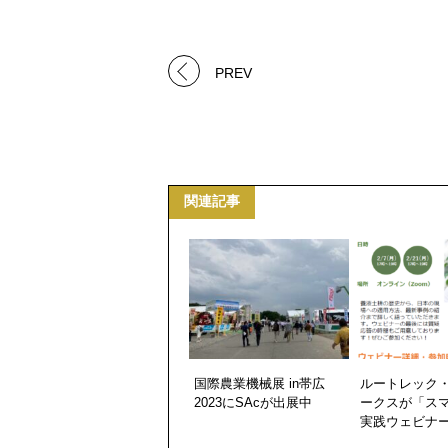
PREV
関連記事
国際農業機械展 in帯広
ルートレック
2023にSAcが出展中
ークスが「ス
実践ウェビナ