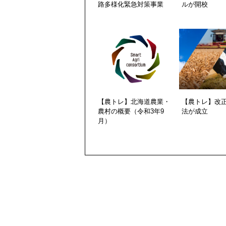
路多様化緊急対策事業
ルが開校
【農トレ】北海道農業・
【農トレ】改
農村の概要（令和3年9
法が成立
月）