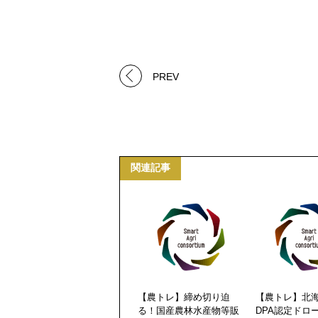
PREV
関連記事
【農トレ】締め切り迫
【農トレ】北
る！国産農林水産物等販
DPA認定ドロ