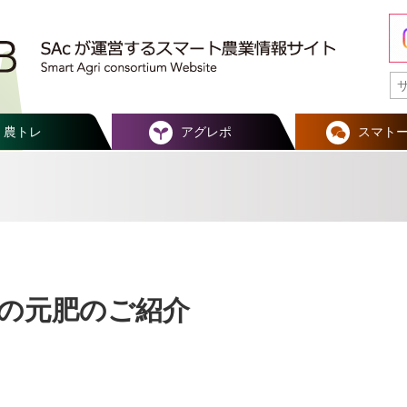
農トレ
アグレポ
スマト
の元肥のご紹介