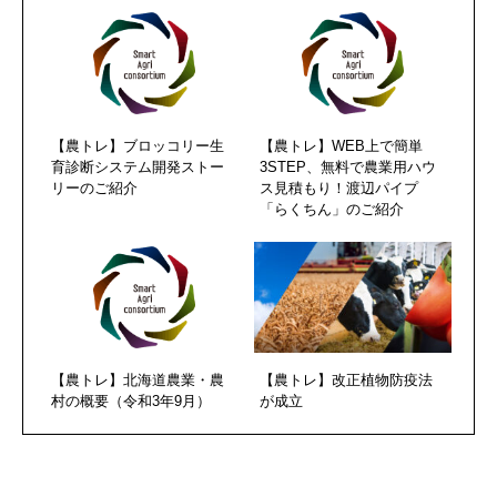
【農トレ】ブロッコリー生
【農トレ】WEB上で簡単
育診断システム開発ストー
3STEP、無料で農業用ハウ
リーのご紹介
ス見積もり！渡辺パイプ
「らくちん」のご紹介
【農トレ】北海道農業・農
【農トレ】改正植物防疫法
村の概要（令和3年9月）
が成立