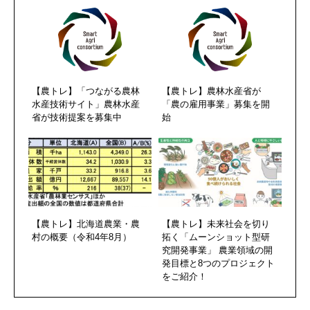
【農トレ】「つながる農林
【農トレ】農林水産省が
水産技術サイト」農林水産
「農の雇用事業」募集を開
省が技術提案を募集中
始
【農トレ】北海道農業・農
【農トレ】未来社会を切り
村の概要（令和4年8月）
拓く「ムーンショット型研
究開発事業」 農業領域の開
発目標と8つのプロジェクト
をご紹介！