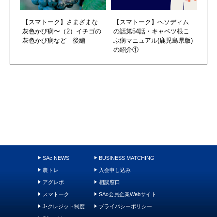
【スマトーク】さまざまな
【スマトーク】ヘソディム
灰色かび病〜（2）イチゴの
の話第54話・キャベツ根こ
灰色かび病など 後編
ぶ病マニュアル(鹿児島県版)
の紹介①
SAc NEWS
BUSINESS MATCHING
農トレ
入会申し込み
アグレポ
相談窓口
スマトーク
SAc会員企業Webサイト
J-クレジット制度
プライバシーポリシー