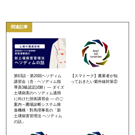
関連記事
第63話・第20回ヘソディム
【スマトーク】農業者が知
講習会（含・ヘソディム指
っておきたい紫外線対策②
導員3級認定試験）― ダイズ
土壌病害のヘソディム適用
に向けた技術講習会 ― のご
案内～圃場診断システム推
進機構・對馬理事長の「新
土壌病害管理法 ヘソディム
の話」