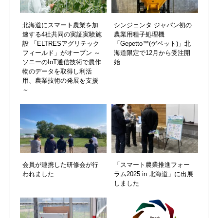
北海道にスマート農業を加
シンジェンタ ジャパン初の
速する4社共同の実証実験施
農業用種子処理機
設 「ELTRESアグリテック
「Gepetto™(ゲペット)」北
フィールド」がオープン ～
海道限定で12月から受注開
ソニーのIoT通信技術で農作
始
物のデータを取得し利活
用、農業技術の発展を支援
～
会員が連携した研修会が行
「スマート農業推進フォー
われました
ラム2025 in 北海道」に出展
しました