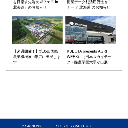
を目指す先端技術フェア in
衛星データ利活用促進セミ
北海道」のお知らせ
ナー in 北海道 のお知らせ
【来週開催！】第35回国際
KUBOTA presents AGRI
農業機械展in帯広に出展しま
WEEKに北日本スカイテッ
す
ク・酪農学園大学が出展
SAc NEWS
BUSINESS MATCHING