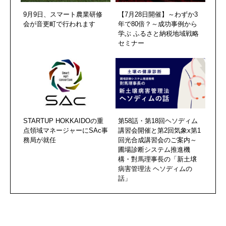
9月9日、スマート農業研修
【7月28日開催】～わずか3
会が音更町で行われます
年で80倍？～成功事例から
学ぶ ふるさと納税地域戦略
セミナー
STARTUP HOKKAIDOの重
第58話・第18回ヘソディム
点領域マネージャーにSAc事
講習会開催と第2回気象x第1
務局が就任
回光合成講習会のご案内～
圃場診断システム推進機
構・對馬理事長の「新土壌
病害管理法 ヘソディムの
話」