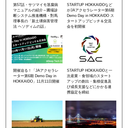
第57話・サツマイモ茎腐病
STARTUP HOKKAIDOなど
マニュアルの紹介～圃場診
がJAアクセラレーター第6期
断システム推進機構・對馬
Demo Day in HOKKAIDO ス
理事長の「新土壌病害管理
タートアップピッチ＆交流
法 ヘソディムの話」
会を初開催
開催迫る！「JAアクセラレ
STARTUP HOKKAIDOと一
ーター第6期 Demo Day in
次産業・食領域のスタート
HOKKAIDO」11月11日開催
アップの創出・集積促進及
び成長支援などにかかる連
携協定を締結