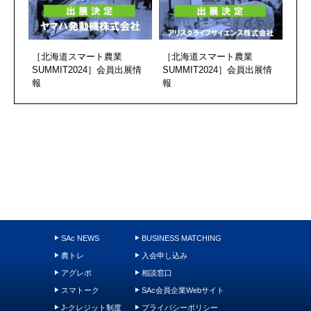
［北海道スマート農業
［北海道スマート農業
SUMMIT2024］会員出展情
SUMMIT2024］会員出展情
報
報
SAc NEWS
BUSINESS MATCHING
農トレ
入会申し込み
アグレポ
相談窓口
スマトーク
SAc会員企業Webサイト
J-クレジット制度
プライバシーポリシー