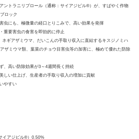
シアントラニリプロール（通称：サイアジピル®）が、すばやく作物
ブロック
む害虫にも、極微量の経口とりこみで、高い効果を発揮
性・重要害虫の食害を即効的に停止
エ、ネギアザミウマ、だいこんの手取り収入に直結するキスジノミハ
アザミウマ類、葉菜のチョウ目害虫等の加害に、極めて優れた防除
ず、高い防除効果が3～4週間長く持続
の美しい仕上げ、生産者の手取り収入の増加に貢献
使いやすい
イアジピル®）0.50%