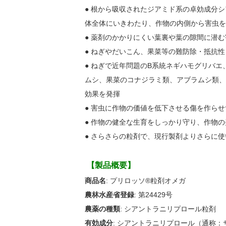
● 根から吸収されたジアミド系の卓効成分
体全体にいきわたり、作物の内側から害虫を
● 薬剤のかかりにくい葉裏や葉の隙間に潜
● ねぎやだいこん、果菜等の難防除・抵抗
● ねぎで近年問題のB系統ネギハモグリバ
ムシ、果菜のコナジラミ類、アブラムシ類、
効果を発揮
● 害虫に作物の価値を低下させる傷を作らせ
● 作物の健全な生育をしっかり守り、作物
● さらさらの粒剤で、現行製剤よりさらに
【製品概要】
商品名
: プリロッソ®粒剤オメガ
農林水産省登録
: 第24429号
農薬の種類
: シアントラニリプロール粒剤
有効成分
: シアントラニリプロール（通称：サ