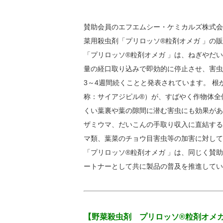
賛助会員のエフエムシー・ケミカルズ株式会社
菜用殺虫剤「プリロッソ®粒剤オメガ 」の
「プリロッソ®粒剤オメガ 」は、ねぎやだ
量の経口取り込みで即効的に停止させ、害虫
3～4週間続くことと発表されています。 
称：サイアジピル®）が、すばやく作物体全
くい葉裏や葉の隙間に潜む害虫にも効果があ
ザミウマ、だいこんの手取り収入に直結する
マ類、葉菜のチョウ目害虫等の加害に対して
「プリロッソ®粒剤オメガ 」は、同じく賛
ートナーとして共に製品の普及を推進してい
【野菜殺虫剤 プリロッソ®粒剤オメ