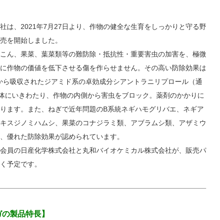
は、2021年7月27日より、作物の健全な生育をしっかりと守る野
販売を開始しました。
いこん、果菜、葉菜類等の難防除・抵抗性・重要害虫の加害を、極微
に作物の価値を低下させる傷を作らせません。その高い防除効果は
根から吸収されたジアミド系の卓効成分シアントラニリプロール（通
体にいきわたり、作物の内側から害虫をブロック。薬剤のかかりに
ります。また、ねぎで近年問題のB系統ネギハモグリバエ、ネギア
キスジノミハムシ、果菜のコナジラミ類、アブラムシ類、アザミウ
、優れた防除効果が認められています。
助会員の日産化学株式会社と丸和バイオケミカル株式会社が、販売パ
く予定です。
ガの製品特長】