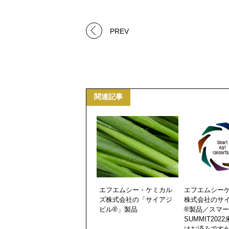
PREV
関連記事
エフエムシー・ケミカル
エフエムシー
ズ株式会社の「サイアジ
株式会社のサ
ピル®」製品
®製品／スマ
SUMMIT202
はお済みです