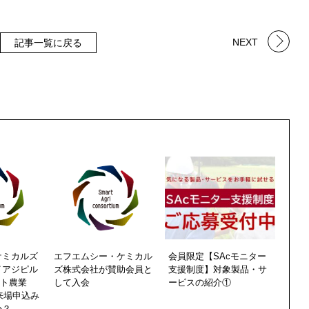
NEXT
記事一覧に戻る
ケミカルズ
エフエムシー・ケミカル
会員限定【SAcモニター
イアジピル
ズ株式会社が賛助会員と
支援制度】対象製品・サ
ート農業
して入会
ービスの紹介①
2来場申込み
か？