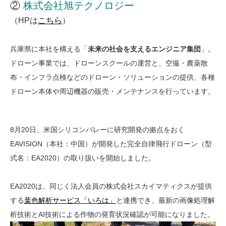
②
株式会社旭テクノロジー
（HPは
こちら
）
兵庫県に本社を構える「
未来の社会を支えるエンジニア集団
」。
ドローン事業では、ドローンスクールの運営と、空撮・農薬散
布・インフラ点検などのドローン・ソリューションの提供、各種
ドローン本体や周辺機器の販売・メンテナンスを行っています。
8月20日、米国シリコンバレーに研究開発の拠点をおく
EAVISION（本社：中国）が開発した完全自律飛行ドローン（型
式名：EA2020）の取り扱いを開始しました。
EA2020は、同じく法人会員の株式会社スカイマティクスが提供
する
葉色解析サービス「いろは」
と連携でき、最新の画像処理解
析技術とAI技術による作物の発育状況確認が可能になりました。