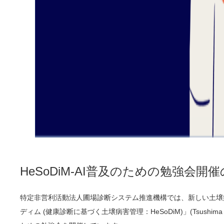
HeSoDiM-AI普及のための勉強会開
特定非営利活動法人圃場診断システム推進機構では、新しい土壌
ディム (健康診断に基づく土壌病害管理：HeSoDiM)」(Tsushima＆Y