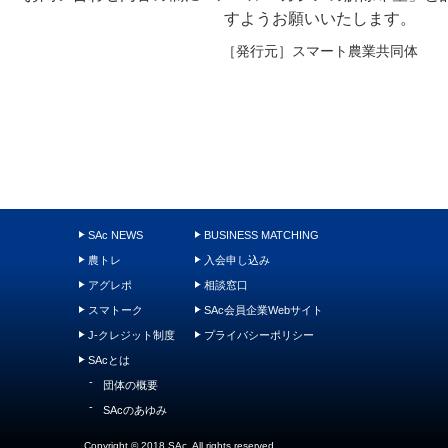
すようお願いいたします。
［発行元］スマート農業共同体
SAc NEWS
BUSINESS MATCHING
農トレ
入会申し込み
アグレポ
相談窓口
スマトーク
SAc会員企業Webサイト
J-クレジット制度
プライバシーポリシー
SAcとは
団体の概要
SAcのあゆみ
Copyright © 2018 SAc. All rights reserved.