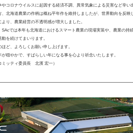
争やコロナウイルスに起因する経済不調、異常気象による災害など辛い
方、北海道農業の作柄は概ね平年作を維持しましたが、世界動向を反映
により、農業経営の不透明感が増大しました。
、SAcでは本年も北海道におけるスマート農業の現場実装や、農業の持
活動を続けてまいります。
のほど、よろしくお願い申し上げます。
年が穏やかで、すばらしい年になる事を心より祈念いたします。
コミッティ委員長 北濱 宏一）