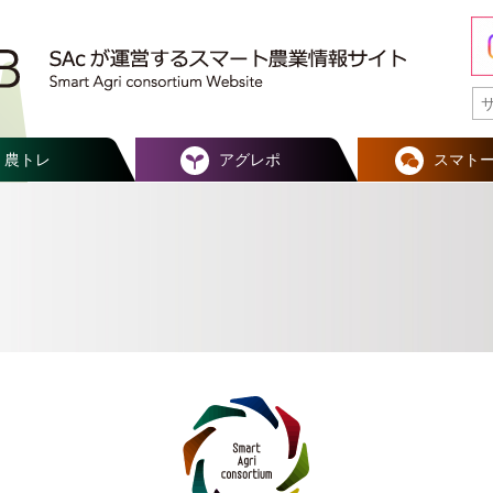
農トレ
アグレポ
スマト