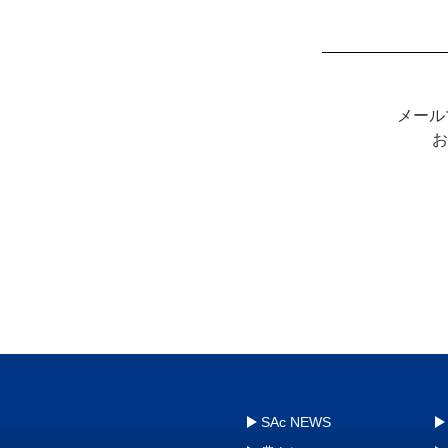
メール
お
SAc NEWS