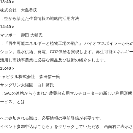
-13:40＞
株式会社 大島香氏
：空から診えた生育情報の戦略的活用方法
-14:40＞
マツボー 壽田 大輔氏
：『再生可能エネルギーと植物工場の融合』 バイオマスボイラーから
ション。温水供給、発電、CO2供給を実現します。再生可能エネルギ
活用し高効率農業に必要な商品及び技術の紹介をします。
-15:40＞
キャピタル株式会社 森田信一氏
サングリン太陽園 白川努氏
：SAcの連携からうまれた農薬散布用マルチローターの新しい利用形態
ービス」とは
へご参加される際は、必要情報の事前登録が必要です。
イベント参加申込はこちら」をクリックしていただき、画面右に表示さ