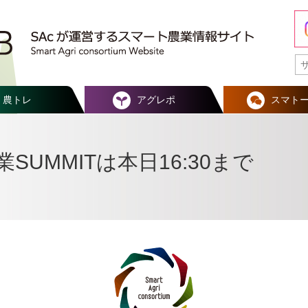
農トレ
アグレポ
スマト
UMMITは本日16:30まで