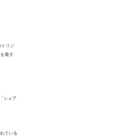
のトリジ
ーを最大
「シェア
れている