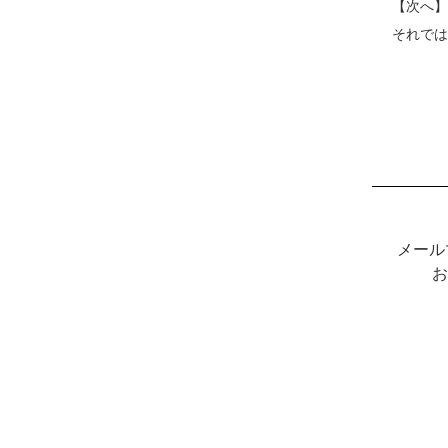
【次へ】
それでは
メール
お