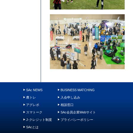
SAc NEWS
BUSINESS MATCHING
農トレ
入会申し込み
アグレポ
相談窓口
スマトーク
SAc会員企業Webサイト
J-クレジット制度
プライバシーポリシー
SAcとは